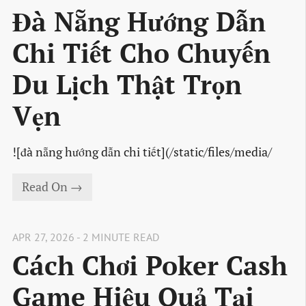
Đà Nẵng Hướng Dẫn
Chi Tiết Cho Chuyến
Du Lịch Thật Trọn
Vẹn
![đà nẵng hướng dẫn chi tiết](/static/files/media/
Read On →
APR 27, 2026 - 2 MINUTE READ
Cách Chơi Poker Cash
Game Hiệu Quả Tại