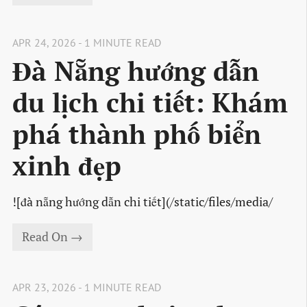
APR 24, 2026 - 1 MINUTE READ
Đà Nẵng hướng dẫn
du lịch chi tiết: Khám
phá thành phố biển
xinh đẹp
![đà nẵng hướng dẫn chi tiết](/static/files/media/
Read On →
APR 23, 2026 - 1 MINUTE READ