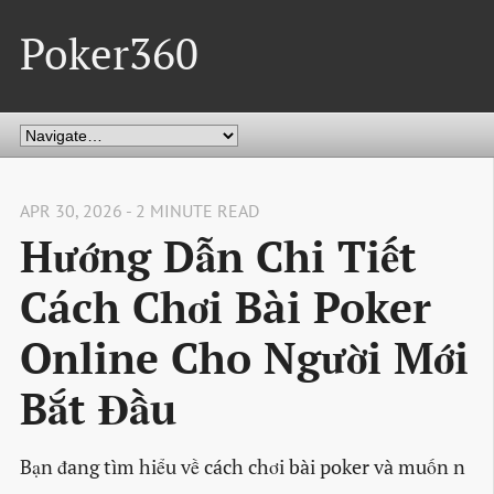
Poker360
APR 30, 2026 - 2 MINUTE READ
Hướng Dẫn Chi Tiết
Cách Chơi Bài Poker
Online Cho Người Mới
Bắt Đầu
Bạn đang tìm hiểu về cách chơi bài poker và muốn n