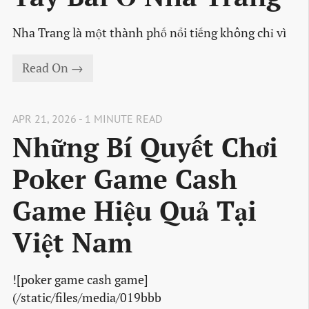
Nha Trang là một thành phố nổi tiếng không chỉ vì
Read On →
APR 21, 2026 - 1 MINUTE READ
Những Bí Quyết Chơi
Poker Game Cash
Game Hiệu Quả Tại
Việt Nam
![poker game cash game]
(/static/files/media/019bbb