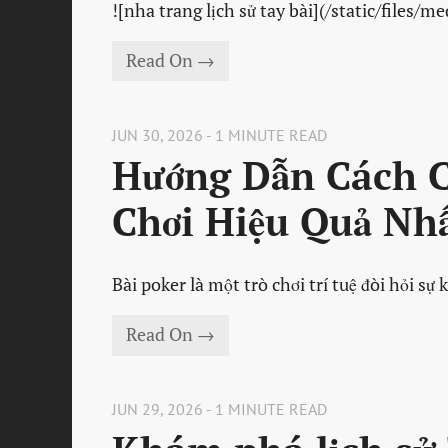
![nha trang lịch sử tay bài](/static/files/me
Read On →
JUN 30, 2026 - 1 MINUTE READ
Hướng Dẫn Cách C
Chơi Hiệu Quả Nh
Bài poker là một trò chơi trí tuệ đòi hỏi sự 
Read On →
JUN 29, 2026 - 1 MINUTE READ