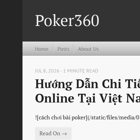
Poker360
Home
Posts
About Us
JUL 8, 2026 - 1 MINUTE READ
Hướng Dẫn Chi Tiế
Online Tại Việt 
![cách chơi bài poker](/static/files/media
Read On →