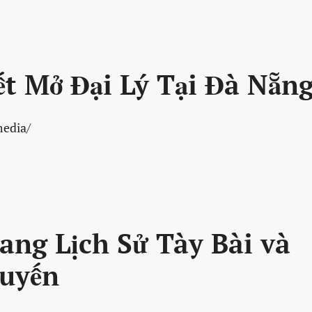
t Mở Đại Lý Tại Đà Nẵn
media/
ng Lịch Sử Tày Bài và
Tuyến