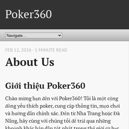
Poker360
FEB 12, 2026 - 1 MINUTE READ
About Us
Giới thiệu Poker360
Chào mừng bạn đến với Poker360! Tôi là một cộng
đồng yêu thích poker, cung cấp thông tin, mẹo chơi
và hướng dẫn chính xác. Đến từ Nha Trang hoặc Đà
Nẵng, hãy cùng với chúng tôi để trải qua những
khoảnh khắc hấp dẫn tốt nhất trong thế giới cờ bạc