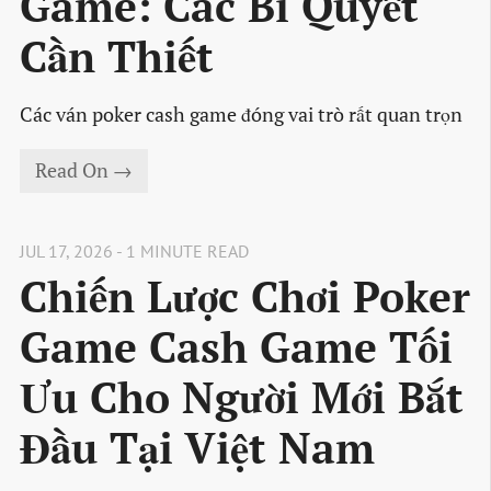
Game: Các Bí Quyết
Cần Thiết
Các ván poker cash game đóng vai trò rất quan trọn
Read On →
JUL 17, 2026 - 1 MINUTE READ
Chiến Lược Chơi Poker
Game Cash Game Tối
Ưu Cho Người Mới Bắt
Đầu Tại Việt Nam