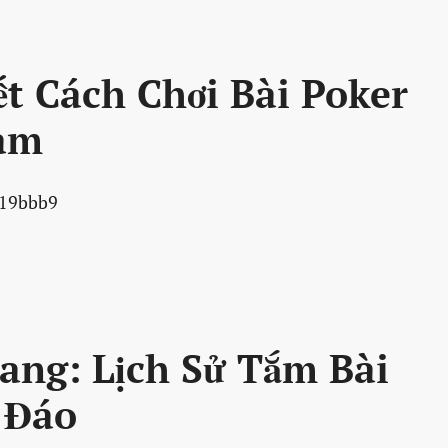
t Cách Chơi Bài Poker
Nam
/019bbb9
ng: Lịch Sử Tắm Bài
 Đáo