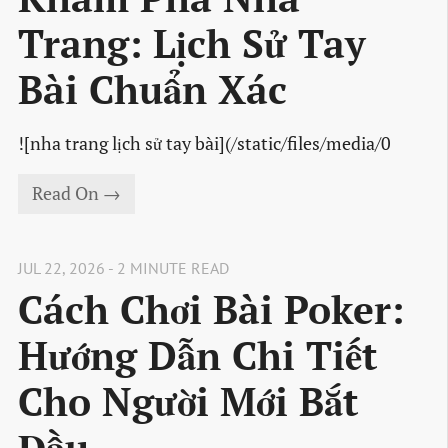
Trang: Lịch Sử Tay
Bài Chuẩn Xác
![nha trang lịch sử tay bài](/static/files/media/0
Read On →
JUL 22, 2026 - 2 MINUTE READ
Cách Chơi Bài Poker:
Hướng Dẫn Chi Tiết
Cho Người Mới Bắt
Đầu