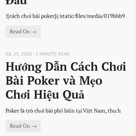
![cách chơi bài poker](/static/files/media/019bbb9
Read On →
JUL 21, 2026 - 1 MINUTE READ
Hướng Dẫn Cách Chơi
Bài Poker và Mẹo
Chơi Hiệu Quả
Poker là trò chơi bài phổ biến tại Việt Nam, thu h
Read On →