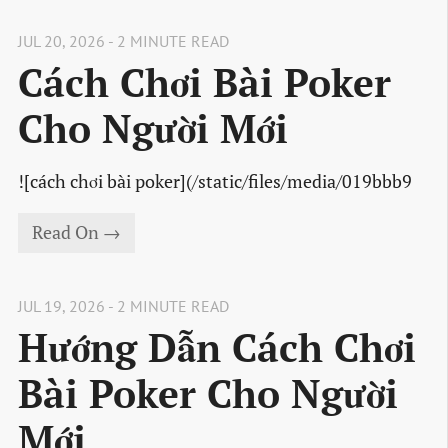
JUL 20, 2026 - 2 MINUTE READ
Cách Chơi Bài Poker
Cho Người Mới
![cách chơi bài poker](/static/files/media/019bbb9
Read On →
JUL 19, 2026 - 2 MINUTE READ
Hướng Dẫn Cách Chơi
Bài Poker Cho Người
Mới