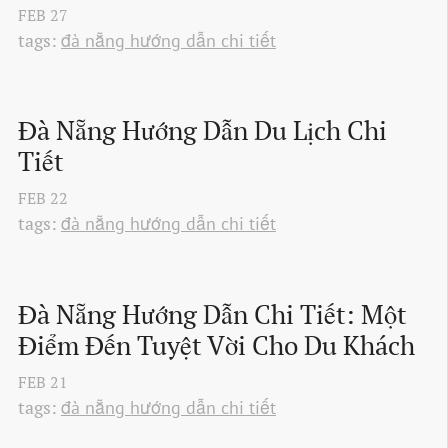
FEB
27
tags:
đà nẵng hướng dẫn chi tiết
Đà Nẵng Hướng Dẫn Du Lịch Chi 
Tiết
FEB
22
tags:
đà nẵng hướng dẫn chi tiết
Đà Nẵng Hướng Dẫn Chi Tiết: Một 
Điểm Đến Tuyệt Vời Cho Du Khách
FEB
21
tags:
đà nẵng hướng dẫn chi tiết