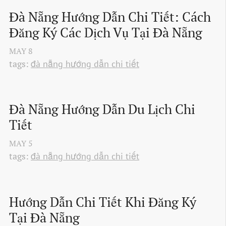
Đà Nẵng Hướng Dẫn Chi Tiết: Cách 
Đăng Ký Các Dịch Vụ Tại Đà Nẵng
MAY
8
tags:
đà nẵng hướng dẫn chi tiết
Đà Nẵng Hướng Dẫn Du Lịch Chi 
Tiết
MAY
5
tags:
đà nẵng hướng dẫn chi tiết
Hướng Dẫn Chi Tiết Khi Đăng Ký 
Tại Đà Nẵng