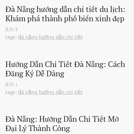
Đà Nẵng hướng dẫn chi tiết du lịch: 
Khám phá thành phố biển xinh đẹp
JUN
3
tags:
đà nẵng hướng dẫn chi tiết
Hướng Dẫn Chi Tiết Đà Nẵng: Cách 
Đăng Ký Dễ Dàng
JUN
1
tags:
đà nẵng hướng dẫn chi tiết
Đà Nẵng: Hướng Dẫn Chi Tiết Mở 
Đại Lý Thành Công