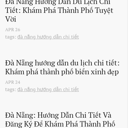
Đà Nẵng Hướng Dẫn Du Lịch Chi 
Tiết: Khám Phá Thành Phố Tuyệt 
Vời
APR
26
tags:
đà nẵng hướng dẫn chi tiết
Đà Nẵng hướng dẫn du lịch chi tiết: 
Khám phá thành phố biển xinh đẹp
APR
24
tags:
đà nẵng hướng dẫn chi tiết
Đà Nẵng: Hướng Dẫn Chi Tiết Và 
Đăng Ký Để Khám Phá Thành Phố