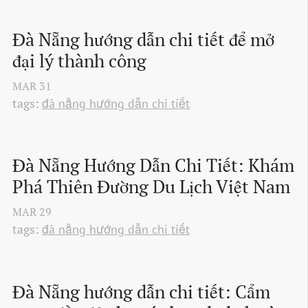
Đà Nẵng hướng dẫn chi tiết để mở 
đại lý thành công
MAR
31
tags:
đà nẵng hướng dẫn chi tiết
Đà Nẵng Hướng Dẫn Chi Tiết: Khám 
Phá Thiên Đường Du Lịch Việt Nam
MAR
29
tags:
đà nẵng hướng dẫn chi tiết
Đà Nẵng hướng dẫn chi tiết: Cẩm 