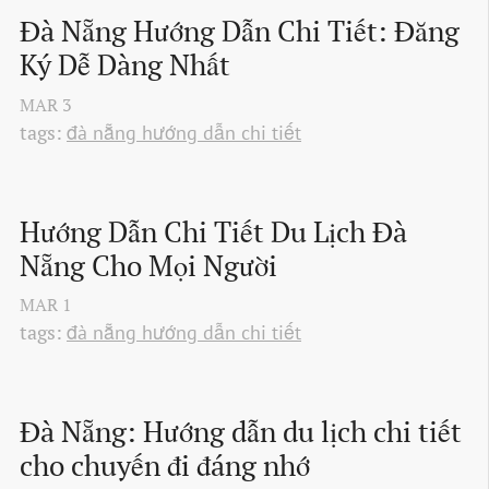
Đà Nẵng Hướng Dẫn Chi Tiết: Đăng 
Ký Dễ Dàng Nhất
MAR
3
tags:
đà nẵng hướng dẫn chi tiết
Hướng Dẫn Chi Tiết Du Lịch Đà 
Nẵng Cho Mọi Người
MAR
1
tags:
đà nẵng hướng dẫn chi tiết
Đà Nẵng: Hướng dẫn du lịch chi tiết 
cho chuyến đi đáng nhớ