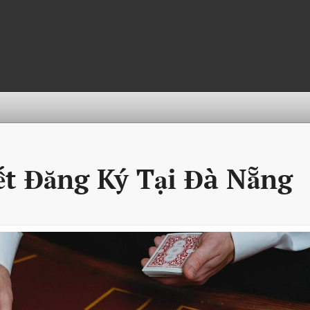
ết Đăng Ký Tại Đà Nẵng