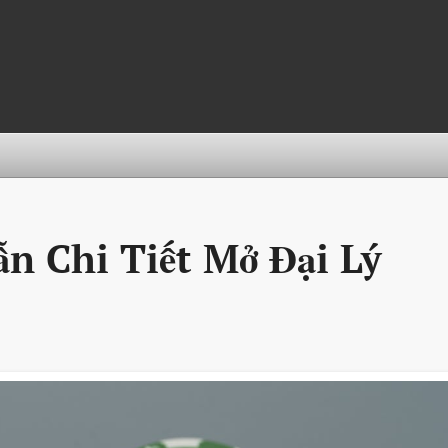
n Chi Tiết Mở Đại Lý