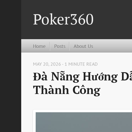
Poker360
Home
Posts
About Us
MAY 20, 2026 - 1 MINUTE READ
Đà Nẵng Hướng Dẫ
Thành Công