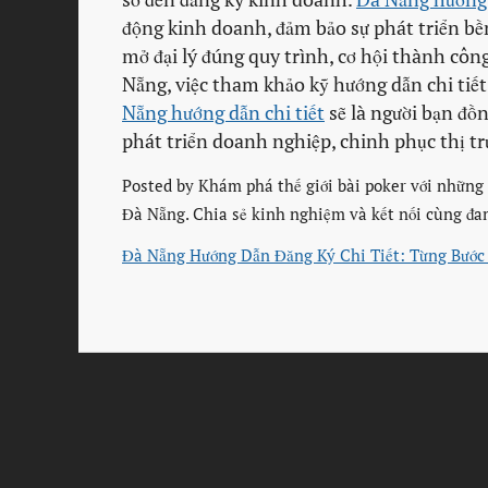
động kinh doanh, đảm bảo sự phát triển bề
mở đại lý đúng quy trình, cơ hội thành công 
Nẵng, việc tham khảo kỹ hướng dẫn chi tiết
Nẵng hướng dẫn chi tiết
sẽ là người bạn đồn
phát triển doanh nghiệp, chinh phục thị t
Posted by
Khám phá thế giới bài poker với những 
Đà Nẵng. Chia sẻ kinh nghiệm và kết nối cùng đa
Đà Nẵng Hướng Dẫn Đăng Ký Chi Tiết: Từng Bước