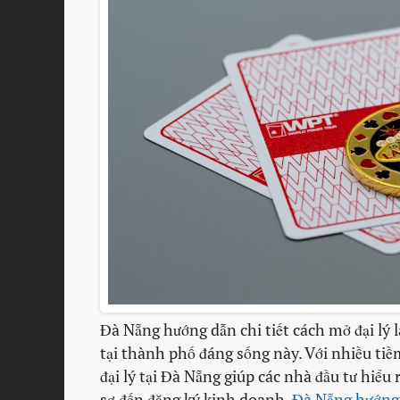
Đà Nẵng hướng dẫn chi tiết cách mở đại lý
tại thành phố đáng sống này. Với nhiều tiề
đại lý tại Đà Nẵng giúp các nhà đầu tư hiểu
sơ đến đăng ký kinh doanh.
Đà Nẵng hướng 