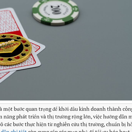
 là một bước quan trọng để khởi đầu kinh doanh thành côn
m năng phát triển và thị trường rộng lớn, việc hướng dẫn 
 rõ các bước thực hiện từ nghiên cứu thị trường, chuẩn bị h
dẫn chi tiết
còn cung cấp các mẹo nhỏ để tối ưu hóa hoạt