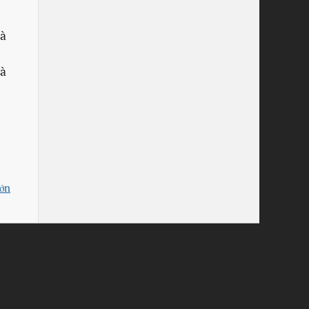
Đà
và
lớn