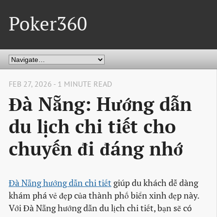
Poker360
FEB 27, 2026 - 1 MINUTE READ
Đà Nẵng: Hướng dẫn
du lịch chi tiết cho
chuyến đi đáng nhớ
Đà Nẵng hướng dẫn chi tiết
giúp du khách dễ dàng
khám phá vẻ đẹp của thành phố biển xinh đẹp này.
Với Đà Nẵng hướng dẫn du lịch chi tiết, bạn sẽ có