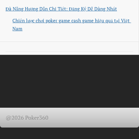
Đà Nẵng Hướng Dẫn Chi Tiết: Đăng Ký Dễ Dàng Nhất
Chiến lược chơi poker game cash game hiệu quả tại Việt 
Nam
@2026 Poker360