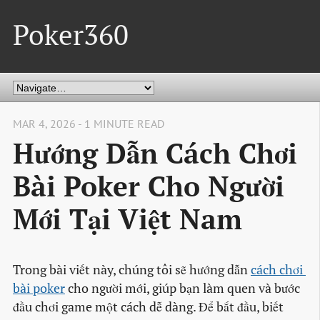
Poker360
MAR 4, 2026 - 1 MINUTE READ
Hướng Dẫn Cách Chơi
Bài Poker Cho Người
Mới Tại Việt Nam
Trong bài viết này, chúng tôi sẽ hướng dẫn
cách chơi 
bài poker
cho người mới, giúp bạn làm quen và bước
đầu chơi game một cách dễ dàng. Để bắt đầu, biết