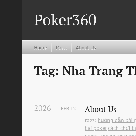
Poker360
Home
Posts
About Us
Tag: Nha Trang T
2026
About Us
FEB
12
tags:
hướng dẫn bài p
bài poker
cách chơi b
game tips
poker game