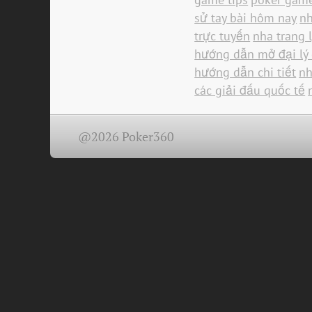
sử tay bài hôm nay
nh
trực tuyến
nha trang l
hướng dẫn mở đại lý c
hướng dẫn chi tiết
nh
các giải đấu quốc tế
@2026 Poker360