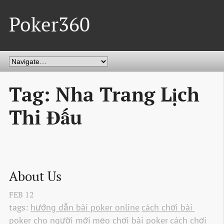
Poker360
Tag: Nha Trang Lịch
Thi Đấu
About Us
FEB
12
tags:
hướng dẫn bài poker online
cách chơi bài 
poker cho người mới
mẹo chơi bài poker
cách chơi 