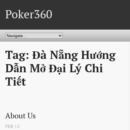
Poker360
Tag: Đà Nẵng Hướng
Dẫn Mở Đại Lý Chi
Tiết
About Us
FEB
12