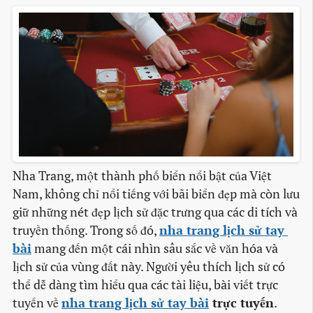
Nha Trang, một thành phố biển nổi bật của Việt
Nam, không chỉ nổi tiếng với bãi biển đẹp mà còn lưu
giữ những nét đẹp lịch sử đặc trưng qua các di tích và
truyền thống. Trong số đó,
nha trang lịch sử tay 
bài
mang đến một cái nhìn sâu sắc về văn hóa và
lịch sử của vùng đất này. Người yêu thích lịch sử có
thể dễ dàng tìm hiểu qua các tài liệu, bài viết trực
tuyến về
nha trang lịch sử tay bài
trực tuyến
.