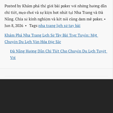
Posted by
Khám phá thế giới bài poker với những hướng dẫn
chi tiết, mẹo chơi và sự kiện hot nhất tại Nha Trang và Đà
Nẵng. Chia sẻ kinh nghiệm và kết nối cùng đam mê poker.
Jun 8, 2026
Tags:
nha trang lịch sử tay bài
Khám Phá Nha Trang Lịch Sử Tày Bài Trực Tuyến: Một 
Chuyến Du Lịch Văn Hóa Đặc Sắc
Đà Nẵng Hướng Dẫn Chi Tiết Cho Chuyến Du Lịch Tuyệt 
Vời