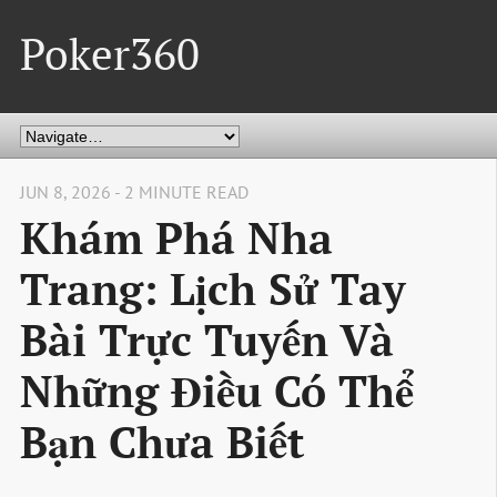
Poker360
JUN 8, 2026 - 2 MINUTE READ
Khám Phá Nha
Trang: Lịch Sử Tay
Bài Trực Tuyến Và
Những Điều Có Thể
Bạn Chưa Biết