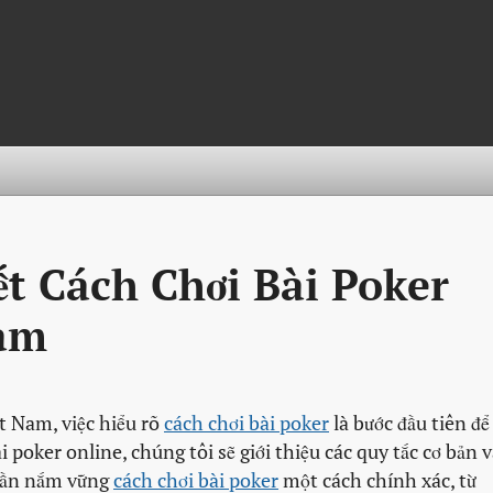
t Cách Chơi Bài Poker
Nam
t Nam, việc hiểu rõ
cách chơi bài poker
là bước đầu tiên để
poker online, chúng tôi sẽ giới thiệu các quy tắc cơ bản 
 cần nắm vững
cách chơi bài poker
một cách chính xác, từ