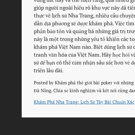
giúp người ngoài hiểu rõ khu vực này đã ti
thực về lịch sử Nha Trang, nhiều câu chuyện
dân địa phương sẽ được khám phá. Việc tìm
phần bảo tồn và quảng bá những giá trị tr
này là một trong những yếu tố khiến các t
khám phá Việt Nam nào. Biết đúng lịch sử c
tranh văn hóa của Việt Nam. Hãy học hỏi và 
sử để bạn có thể cảm nhận sâu sắc hơn vẻ đ
triển lâu dài.
Posted by
Khám phá thế giới bài poker với những 
Đà Nẵng. Chia sẻ kinh nghiệm và kết nối cùng đa
Khám Phá Nha Trang: Lịch Sử Tây Bài Chuẩn Xác