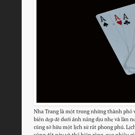
Nha Trang là một trong những thành phố ve
biển đẹp đẽ dưới ánh nắng dịu nhẹ và làn n
cũng sở hữu một lịch sử rất phong phú. Lịc
vùng đất này và thể hiện rằng, qua nhiều gia